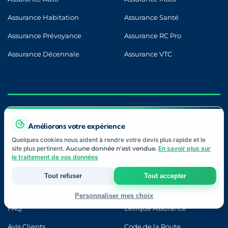
Assurance Habitation
Assurance Santé
Assurance Prévoyance
Assurance RC Pro
Assurance Décennale
Assurance VTC
LIENS UTILES
Améliorons votre expérience
Quelques cookies nous aident à rendre votre devis plus rapide et le
site plus pertinent.
Aucune donnée n'est vendue.
En savoir plus sur
Blog
Contact
le traitement de vos données
À Propos
Notre Approche
Tout refuser
Tout accepter
Nos Partenaires
Devis Gratuit
Personnaliser mes choix
FAQ
Lexique Assurance
Strictement nécessaires
Avis Clients
Code de la Route