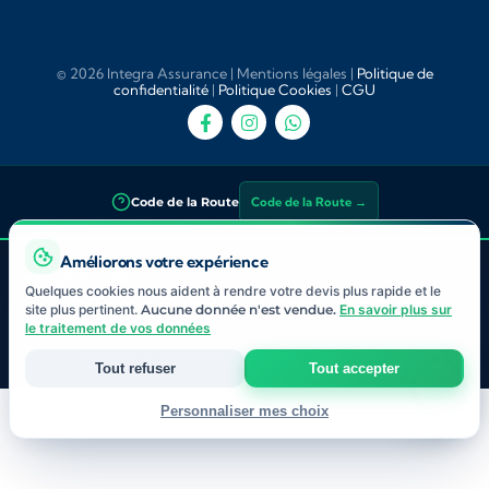
© 2026 Integra Assurance |
Mentions légales
|
Politique de
confidentialité
|
Politique Cookies
|
CGU
Code de la Route
Code de la Route →
Améliorons votre expérience
Integra Assurance
— Courtier en assurance indépendant inscrit à
Quelques cookies nous aident à rendre votre devis plus rapide et le
l’ORIAS sous le
n° 25 002 890
. Vérifiable sur
orias.fr
. Sous la
site plus pertinent.
Aucune donnée n'est vendue.
En savoir plus sur
supervision de l’
ACPR
(Autorité de Contrôle Prudentiel et de
le traitement de vos données
Résolution). Consultez les
avis clients sur Trustpilot
.
Tout refuser
Tout accepter
Personnaliser mes choix
Strictement nécessaires
Indispensables au fonctionnement du site et à votre devis.