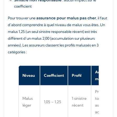
Sinistre non responsable
: aucun impact sur le
coefficient
Pour trouver une
assurance pour malus pas cher
, il faut
d’abord comprendre à quel niveau de malus vous êtes. Un
malus 1,25 (un seul sinistre responsable récent) est très
différent d’un malus 2,00 (accumulation sur plusieurs
années). Les assureurs classent les profils malussés en 3
catégories :
Accessibilit
Niveau
Coefficient
Profil
marché
Presque
Malus
1 sinistre
tous les
1,05 – 1,25
léger
récent
assureurs
acceptent