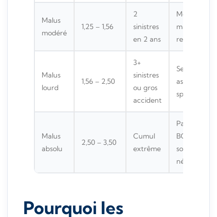
2
Moitié du
Malus
1,25 – 1,56
sinistres
marché
modéré
en 2 ans
refuse
3+
Seuls
Malus
sinistres
1,56 – 2,50
assureurs
lourd
ou gros
spécialisés
accident
Passage par
Malus
Cumul
BCT
2,50 – 3,50
absolu
extrême
souvent
nécessaire
Pourquoi les