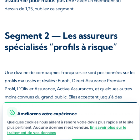
assurance pour malus pas cher
avec un coefficient au-
dessus de 1,25, oubliez ce segment.
Segment 2 — Les assureurs
spécialisés “profils à risque”
Une dizaine de compagnies françaises se sont positionnées sur les
profils malussés et résiliés : Eurofil, Direct Assurance Premium
Profil, L’Olivier Assurance, Active Assurances, et quelques autres
moins connues du grand public. Elles acceptent jusqu’à des
coefficients de 2,00-2,44 et proposent des grilles tarifaires plus
compétitives sur ce segment. Une
assurance pour malus pas
Améliorons votre expérience
cher
via ces acteurs coûte typiquement 30-50 % moins cher
Quelques cookies nous aident à rendre votre devis plus rapide et le site
plus pertinent.
Aucune donnée n'est vendue.
En savoir plus sur le
qu’un grand assureur traditionnel.
traitement de vos données