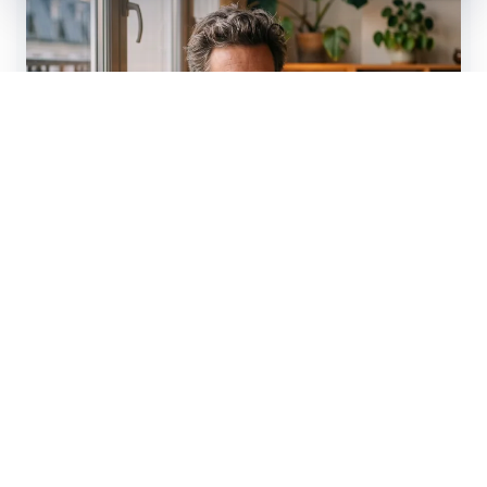
Strictement nécessaires
Indispensables au fonctionnement du site et à votre devis.
Mesure d'audience
Statistiques anonymes pour améliorer le site (Google Analytics).
Marketing & publicité
Pertinence de nos annonces (Google Ads, Meta).
Enregistrer mes choix
que nous présentons trouvent une solution
9 dossiers sur 10
chez nos assureurs partenaires spécialisés.