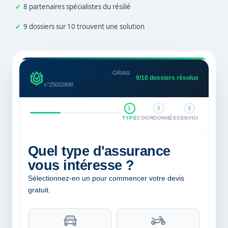
8 partenaires spécialistes du résilié
✓
9 dossiers sur 10 trouvent une solution
✓
Integra Assurance
· ORIAS
9/10 dossiers résolus
n°25002890
1
2
3
TYPE
COORDONNÉES
ENVOI
Quel type d'assurance
vous intéresse ?
Sélectionnez-en un pour commencer votre devis
gratuit.