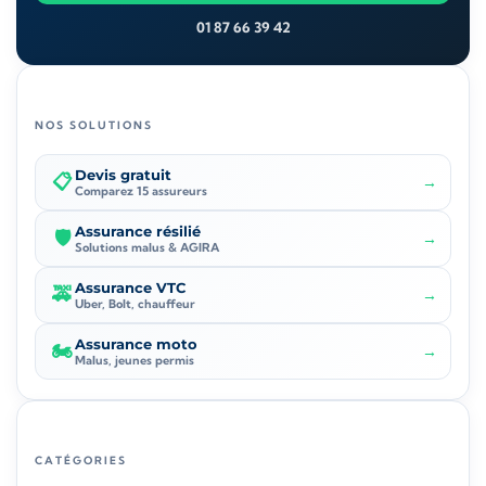
01 87 66 39 42
NOS SOLUTIONS
Devis gratuit
📋
→
Comparez 15 assureurs
Assurance résilié
🛡️
→
Solutions malus & AGIRA
Assurance VTC
🚕
→
Uber, Bolt, chauffeur
Assurance moto
🏍️
→
Malus, jeunes permis
CATÉGORIES