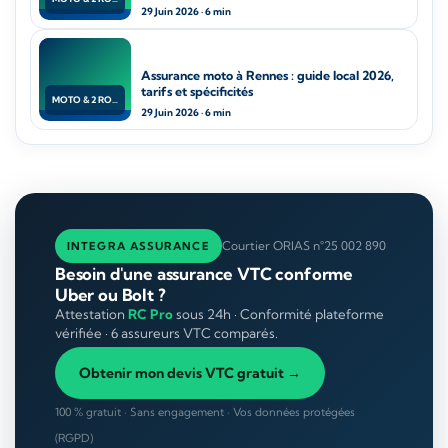
29 Juin 2026 · 6 min
Assurance moto à Rennes : guide local 2026,
tarifs et spécificités
MOTO & 2 ROUES
29 Juin 2026 · 6 min
Courtier ORIAS n°25 002 890
INTEGRA ASSURANCE
Besoin d'une assurance VTC conforme
Uber ou Bolt ?
Attestation
RC Pro
sous 24h · Conformité plateforme
vérifiée · 6 assureurs VTC comparés.
Obtenir mon devis VTC gratuit →
100 % gratuit · Sans engagement · Vos données protégées
(RGPD)