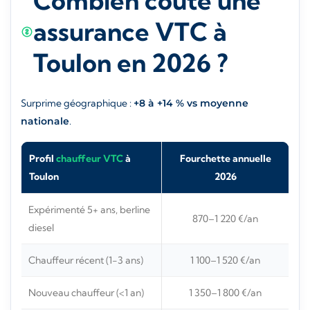
Combien coûte une
assurance VTC à
Toulon en 2026 ?
Surprime géographique :
+8 à +14 % vs moyenne
nationale
.
Profil
chauffeur VTC
à
Fourchette annuelle
Toulon
2026
Expérimenté 5+ ans, berline
870–1 220 €/an
diesel
Chauffeur récent (1-3 ans)
1 100–1 520 €/an
Nouveau chauffeur (<1 an)
1 350–1 800 €/an