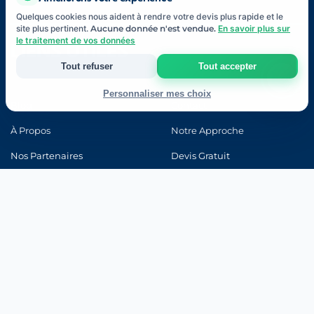
Quelques cookies nous aident à rendre votre devis plus rapide et le
site plus pertinent.
Aucune donnée n'est vendue.
En savoir plus sur
le traitement de vos données
LIENS UTILES
Tout refuser
Tout accepter
Personnaliser mes choix
Blog
Contact
Strictement nécessaires
À Propos
Notre Approche
Indispensables au fonctionnement du site et à votre devis.
Nos Partenaires
Devis Gratuit
Mesure d'audience
FAQ
Lexique Assurance
Statistiques anonymes pour améliorer le site (Google Analytics).
Avis Clients
Code de la Route
Marketing & publicité
Examen Blanc
Ma Progression
Pertinence de nos annonces (Google Ads, Meta).
Connexion
Enregistrer mes choix