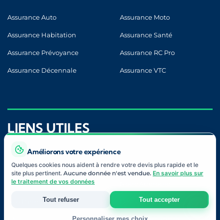
Assurance Auto
Assurance Moto
Assurance Habitation
Assurance Santé
Assurance Prévoyance
Assurance RC Pro
Assurance Décennale
Assurance VTC
LIENS UTILES
Améliorons votre expérience
Quelques cookies nous aident à rendre votre devis plus rapide et le
Blog
Contact
site plus pertinent.
Aucune donnée n'est vendue.
En savoir plus sur
le traitement de vos données
À Propos
Notre Approche
Tout refuser
Tout accepter
Nos Partenaires
Devis Gratuit
FAQ
Lexique Assurance
Personnaliser mes choix