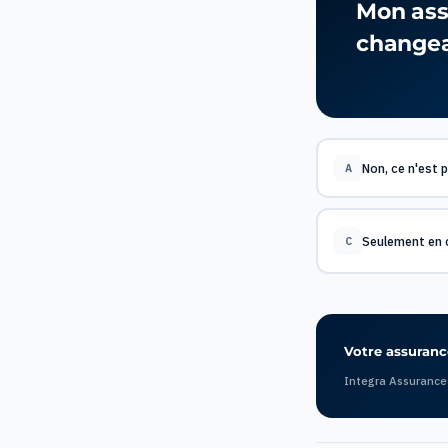
Mon assu
changea
Non, ce n'est 
A
Seulement en c
C
Votre assurance
Integra Assurance