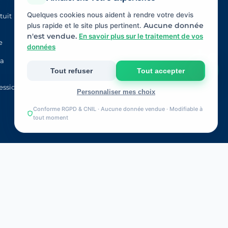
Assurance
Quelques cookies nous aident à rendre votre devis
tuit
plus rapide et le site plus pertinent.
Aucune donnée
n'est vendue.
En savoir plus sur le traitement de vos
e
données
la
Tout refuser
Tout accepter
ession
Personnaliser mes choix
Conforme RGPD & CNIL · Aucune donnée vendue · Modifiable à
Strictement nécessaires
tout moment
Indispensables au fonctionnement du site et à votre
devis.
Mesure d'audience
Statistiques anonymes pour améliorer le site (Google
Analytics).
.fr
. Sous la supervision de l’
ACPR
(Autorité
Marketing & publicité
lot
.
Pertinence de nos annonces (Google Ads, Meta).