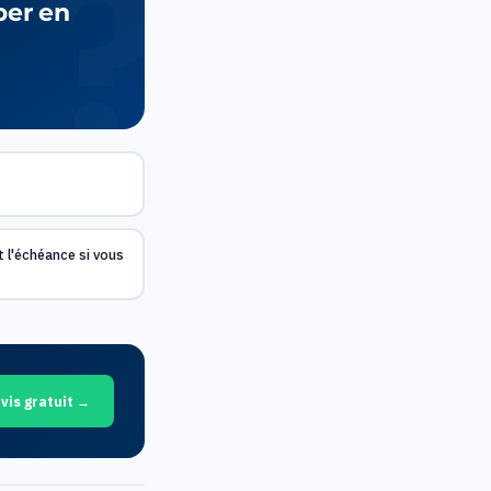
per en
t l'échéance si vous
vis gratuit →