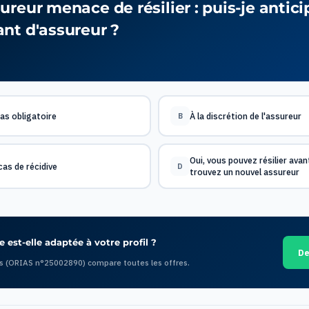
reur menace de résilier : puis-je antici
nt d'assureur ?
pas obligatoire
À la discrétion de l'assureur
B
Oui, vous pouvez résilier avan
as de récidive
D
trouvez un nouvel assureur
 est-elle adaptée à votre profil ?
De
s (ORIAS n°25002890) compare toutes les offres.