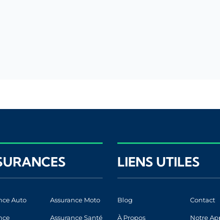
SURANCES
LIENS UTILES
nce Auto
Assurance Moto
Blog
Contact
nce
Assurance Santé
À Propos
Notre Ap