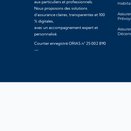
aux particuliers et professionnels.
Habita
Nous proposons des solutions
Assura
d’assurance claires, transparentes et 100
Prévoy
% digitales,
avec un accompagnement expert et
Assura
Décen
personnalisé.
Courtier enregistré ORIAS n° 25 002 890
—
www.orias.fr
© 2026 Integra Assurance |
Mentions légales
|
Politique
Integra Assurance
— Courtier en assuran
✕
de
⚡ Devis en 2 minutes