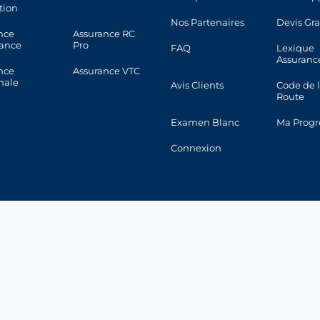
tion
Nos Partenaires
Devis Gra
nce
Assurance RC
ance
Pro
FAQ
Lexique
Assuranc
nce
Assurance VTC
nale
Avis Clients
Code de 
Route
Examen Blanc
Ma Progr
Connexion
 de confidentialité
|
Politique Cookies
|
CGU
ce indépendant inscrit à l’ORIAS sous le
n° 25 002 890
. Vérifiable sur
orias
 Contrôle Prudentiel et de Résolution). Consultez les
avis clients sur Trustpi