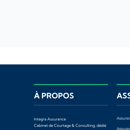
À PROPOS
AS
Assura
Integra Assurance
Cabinet de Courtage & Consulting, dédié
Assura