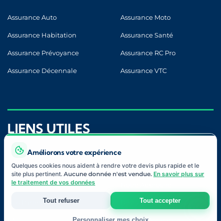
Assurance Auto
Assurance Moto
Assurance Habitation
Assurance Santé
Assurance Prévoyance
Assurance RC Pro
Assurance Décennale
Assurance VTC
LIENS UTILES
Améliorons votre expérience
Quelques cookies nous aident à rendre votre devis plus rapide et le
Blog
Contact
site plus pertinent.
Aucune donnée n'est vendue.
En savoir plus sur
le traitement de vos données
À Propos
Notre Approche
Tout refuser
Tout accepter
Nos Partenaires
Devis Gratuit
FAQ
Lexique Assurance
Personnaliser mes choix