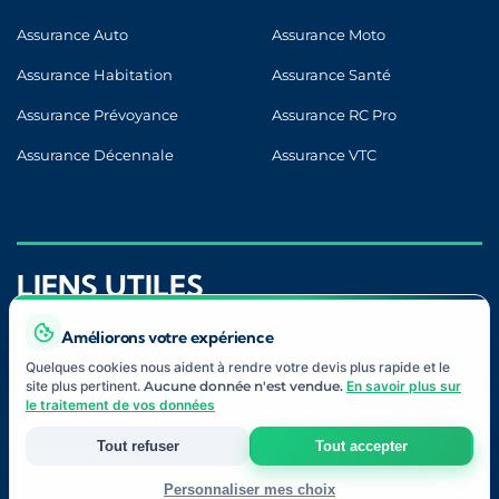
Assurance Auto
Assurance Moto
Assurance Habitation
Assurance Santé
Assurance Prévoyance
Assurance RC Pro
Assurance Décennale
Assurance VTC
LIENS UTILES
Améliorons votre expérience
Quelques cookies nous aident à rendre votre devis plus rapide et le
Blog
Contact
site plus pertinent.
Aucune donnée n'est vendue.
En savoir plus sur
le traitement de vos données
À Propos
Notre Approche
Tout refuser
Tout accepter
Nos Partenaires
Devis Gratuit
Personnaliser mes choix
FAQ
Lexique Assurance