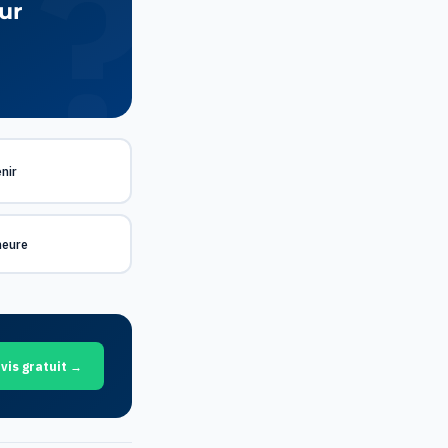
ur
nir
meure
vis gratuit →