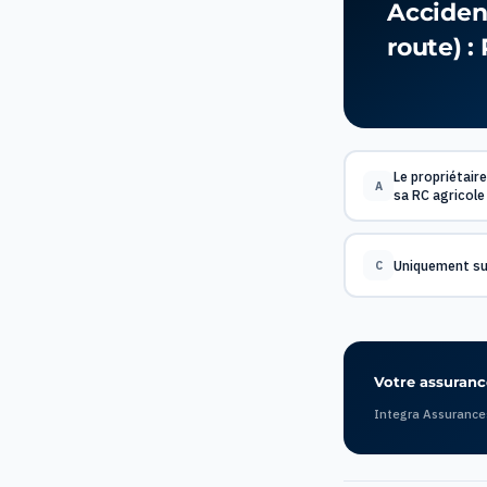
Acciden
route) :
Le propriétair
A
sa RC agricole
Uniquement su
C
Votre assurance
Integra Assurance