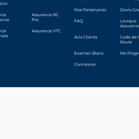
tion
Nos Partenaires
Devis Gra
nce
Assurance RC
ance
Pro
FAQ
Lexique
Assuranc
nce
Assurance VTC
nale
Avis Clients
Code de 
Route
Examen Blanc
Ma Progr
Connexion
 de confidentialité
|
Politique Cookies
|
CGU
ce indépendant inscrit à l’ORIAS sous le
n° 25 002 890
. Vérifiable sur
orias
 Contrôle Prudentiel et de Résolution). Consultez les
avis clients sur Trustpi