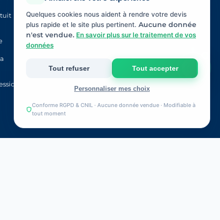
Assurance
Quelques cookies nous aident à rendre votre devis
tuit
plus rapide et le site plus pertinent.
Aucune donnée
n'est vendue.
En savoir plus sur le traitement de vos
e
données
la
Tout refuser
Tout accepter
ession
Personnaliser mes choix
Conforme RGPD & CNIL · Aucune donnée vendue · Modifiable à
Strictement nécessaires
tout moment
Indispensables au fonctionnement du site et à votre
devis.
Mesure d'audience
Statistiques anonymes pour améliorer le site (Google
Analytics).
.fr
. Sous la supervision de l’
ACPR
(Autorité
Marketing & publicité
lot
.
Pertinence de nos annonces (Google Ads, Meta).