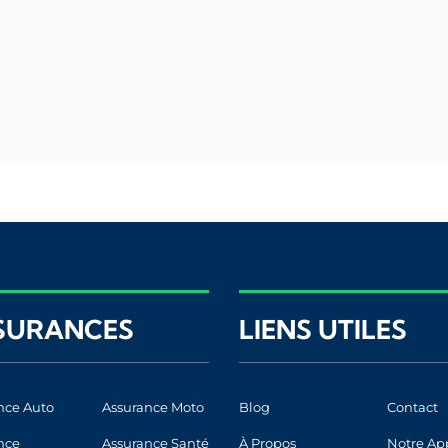
SURANCES
LIENS UTILES
nce Auto
Assurance Moto
Blog
Contact
nce
Assurance Santé
À Propos
Notre Ap