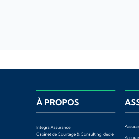
À PROPOS
AS
Assura
Integra Assurance
Cabinet de Courtage & Consulting, dédié
Assura