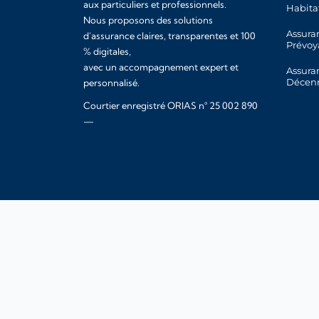
aux particuliers et professionnels.
Habita
Nous proposons des solutions
Assura
d’assurance claires, transparentes et 100
Prévoy
% digitales,
avec un accompagnement expert et
Assura
Décen
personnalisé.
Courtier enregistré ORIAS n° 25 002 890
—
www.orias.fr
© 2026 Integra Assurance |
Mentions légales
|
Politique
Integra Assurance
— Courtier en assuran
✕
de
⚡ Devis en 2 minutes