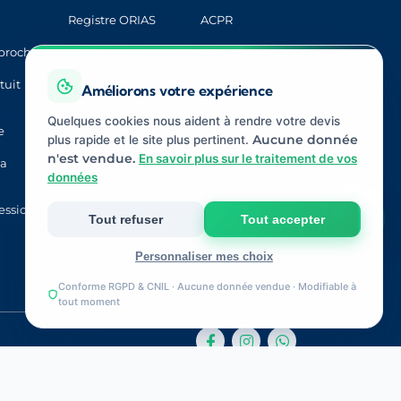
Registre ORIAS
ACPR
proche
CNIL
Médiateur
Assurance
tuit
Améliorons votre expérience
Quelques cookies nous aident à rendre votre devis
e
plus rapide et le site plus pertinent.
Aucune donnée
n'est vendue.
En savoir plus sur le traitement de vos
la
données
ession
Tout refuser
Tout accepter
Personnaliser mes choix
Conforme RGPD & CNIL · Aucune donnée vendue · Modifiable à
Strictement nécessaires
tout moment
Indispensables au fonctionnement du site et à votre
devis.
Mesure d'audience
Statistiques anonymes pour améliorer le site (Google