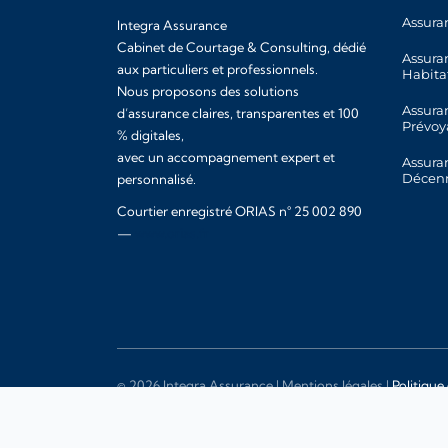
Assura
Integra Assurance
Cabinet de Courtage & Consulting, dédié
Assura
aux particuliers et professionnels.
Habita
Nous proposons des solutions
Assura
d’assurance claires, transparentes et 100
Prévoy
% digitales,
avec un accompagnement expert et
Assura
Décen
personnalisé.
Courtier enregistré ORIAS n° 25 002 890
—
www.orias.fr
© 2026 Integra Assurance |
Mentions légales
|
Politique