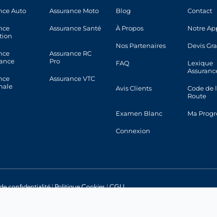
nce Auto
Assurance Moto
Blog
Contact
nce
Assurance Santé
À Propos
Notre Ap
tion
Nos Partenaires
Devis Gra
nce
Assurance RC
ance
Pro
FAQ
Lexique
Assuranc
nce
Assurance VTC
nale
Avis Clients
Code de 
Route
Examen Blanc
Ma Progr
Connexion
 de confidentialité
|
Politique Cookies
|
CGU