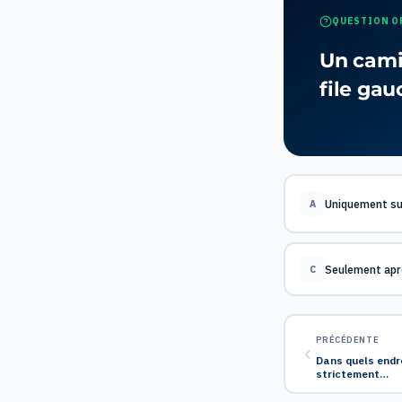
QUESTION O
Un cami
file gau
Uniquement su
A
Seulement apr
C
PRÉCÉDENTE
Dans quels endro
strictement…