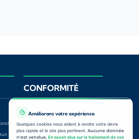
CONFORMITÉ
Registre ORIAS
ACPR
Améliorons votre expérience
proche
CNIL
Médiateur
Quelques cookies nous aident à rendre votre devis
Assurance
plus rapide et le site plus pertinent.
Aucune donnée
tuit
n'est vendue.
En savoir plus sur le traitement de vos