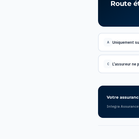
Route ét
Uniquement su
A
L'assureur ne 
C
Votre assurance
Integra Assurance