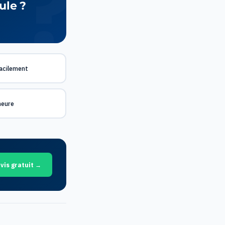
ule ?
 facilement
meure
vis gratuit →