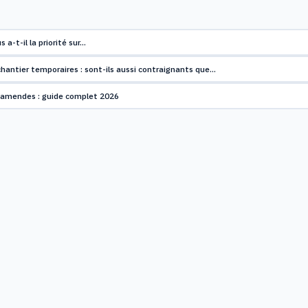
s a-t-il la priorité sur…
hantier temporaires : sont-ils aussi contraignants que…
t amendes : guide complet 2026