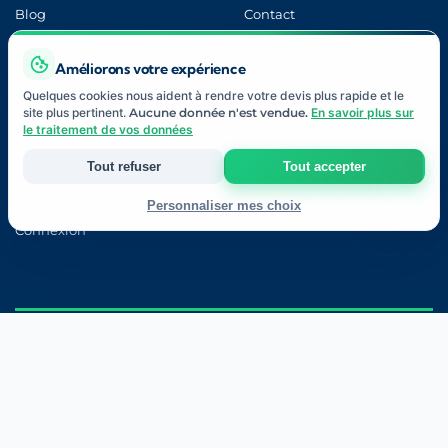
Blog
Contact
À Propos
Notre Approche
Améliorons votre expérience
Nos Partenaires
Devis Gratuit
Quelques cookies nous aident à rendre votre devis plus rapide et le
site plus pertinent.
Aucune donnée n'est vendue.
En savoir plus sur
FAQ
Lexique Assurance
le traitement de vos données
Avis Clients
Code de la Route
Tout refuser
Tout accepter
Examen Blanc
Ma Progression
Personnaliser mes choix
Connexion
Strictement nécessaires
Indispensables au fonctionnement du site et à votre devis.
Mesure d'audience
CONFORMITÉ
Statistiques anonymes pour améliorer le site (Google Analytics).
Marketing & publicité
Pertinence de nos annonces (Google Ads, Meta).
Registre ORIAS
ACPR