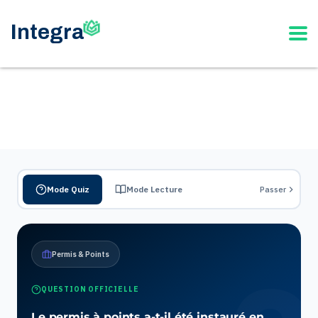
Mode Quiz
Mode Lecture
Passer
Permis & Points
QUESTION OFFICIELLE
Le permis à points a-t-il été instauré en