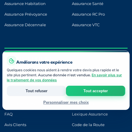
Assurance Habitation
Assurance Santé
Assurance Prévoyance
Assurance RC Pro
Assurance Décennale
Assurance VTC
LIENS UTILES
Améliorons votre expérience
Quelques cookies nous aident à rendre votre devis plus rapide et le
site plus pertinent.
Aucune donnée n'est vendue.
En savoir plus sur
le traitement de vos données
Blog
Contact
Tout refuser
Tout accepter
À Propos
Notre Approche
Personnaliser mes choix
Nos Partenaires
Devis Gratuit
FAQ
Lexique Assurance
Strictement nécessaires
Indispensables au fonctionnement du site et à votre devis.
Avis Clients
Code de la Route