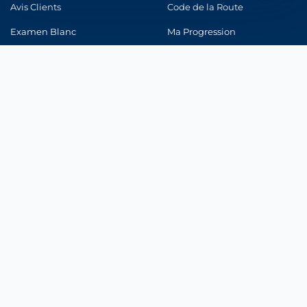
Strictement nécessaires
Avis Clients
Code de la Route
Indispensables au fonctionnement du site et à votre devis.
Examen Blanc
Ma Progression
Mesure d'audience
Connexion
Statistiques anonymes pour améliorer le site (Google Analytics).
Marketing & publicité
Pertinence de nos annonces (Google Ads, Meta).
CONFORMITÉ
Enregistrer mes choix
Registre ORIAS
ACPR
CNIL
Médiateur Assurance
© 2026 Integra Assurance |
Mentions légales
|
Politique de
confidentialité
|
Politique Cookies
|
CGU