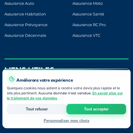
Assurance Auto
Assurance Moto
Assurance Habitation
Assurance Santé
Assurance Prévoyance
Assurance RC Pro
Assurance Décennale
Assurance VTC
LIENS UTILES
Améliorons votre expérience
Quelques cookies nous aident à rendre votre devis plus rapide et le
site plus pertinent.
Aucune donnée n'est vendue.
En savoir plus sur
Blog
Contact
le traitement de vos données
À Propos
Notre Approche
Tout refuser
Tout accepter
Nos Partenaires
Devis Gratuit
Personnaliser mes choix
FAQ
Lexique Assurance