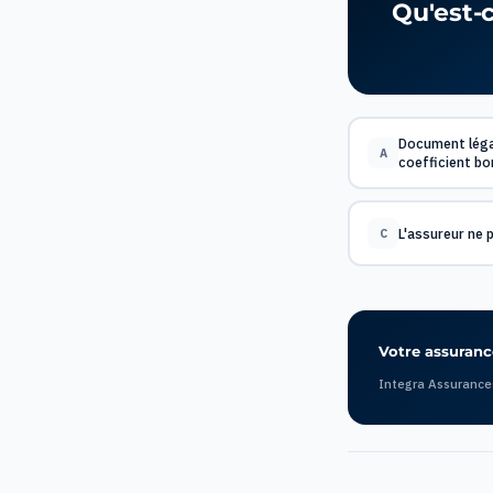
Qu'est-c
Document légal
A
coefficient bo
L'assureur ne 
C
Votre assurance
Integra Assurance