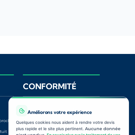
CONFORMITÉ
Registre ORIAS
ACPR
Améliorons votre expérience
proche
CNIL
Médiateur
Quelques cookies nous aident à rendre votre devis
Assurance
plus rapide et le site plus pertinent.
Aucune donnée
tuit