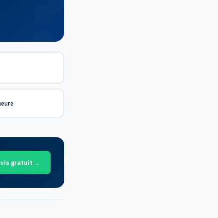
meure
vis gratuit →