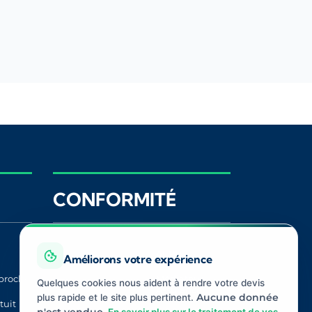
CONFORMITÉ
Registre ORIAS
ACPR
Améliorons votre expérience
proche
CNIL
Médiateur
Quelques cookies nous aident à rendre votre devis
Assurance
plus rapide et le site plus pertinent.
Aucune donnée
tuit