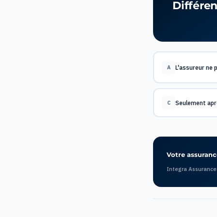
Différe
L'assureur ne 
A
Seulement apr
C
Votre assurance
Integra Assurance