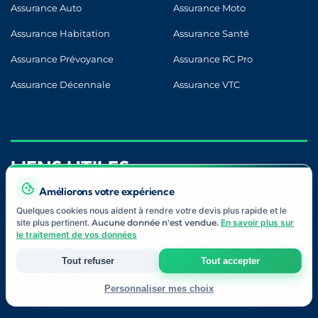
Assurance Auto
Assurance Moto
Assurance Habitation
Assurance Santé
Assurance Prévoyance
Assurance RC Pro
Assurance Décennale
Assurance VTC
LIENS UTILES
Améliorons votre expérience
Quelques cookies nous aident à rendre votre devis plus rapide et le
site plus pertinent.
Aucune donnée n'est vendue.
En savoir plus sur
Blog
Contact
le traitement de vos données
À Propos
Notre Approche
Tout refuser
Tout accepter
Nos Partenaires
Devis Gratuit
Personnaliser mes choix
FAQ
Lexique Assurance