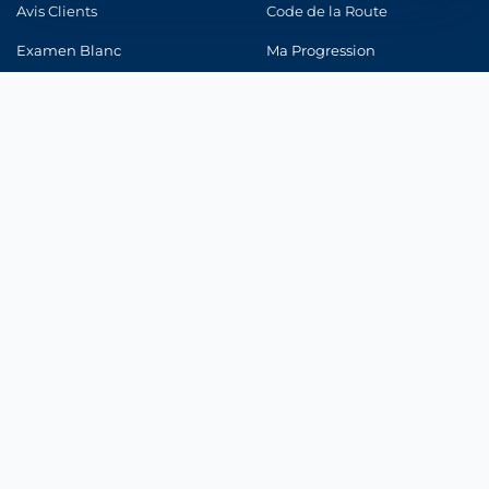
Strictement nécessaires
Avis Clients
Code de la Route
Indispensables au fonctionnement du site et à votre devis.
Examen Blanc
Ma Progression
Mesure d'audience
Connexion
Statistiques anonymes pour améliorer le site (Google Analytics).
Marketing & publicité
Pertinence de nos annonces (Google Ads, Meta).
CONFORMITÉ
Enregistrer mes choix
Registre ORIAS
ACPR
CNIL
Médiateur Assurance
© 2026 Integra Assurance |
Mentions légales
|
Politique de
confidentialité
|
Politique Cookies
|
CGU