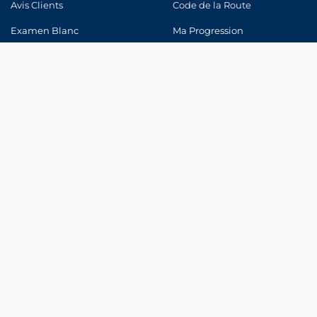
Avis Clients
Code de la Route
Indispensables au fonctionnement du site et à votre devis.
Examen Blanc
Ma Progression
Mesure d'audience
Connexion
Statistiques anonymes pour améliorer le site (Google Analytics).
Marketing & publicité
Pertinence de nos annonces (Google Ads, Meta).
CONFORMITÉ
Enregistrer mes choix
Registre ORIAS
ACPR
CNIL
Médiateur Assurance
© 2026 Integra Assurance |
Mentions légales
|
Politique de
confidentialité
|
Politique Cookies
|
CGU