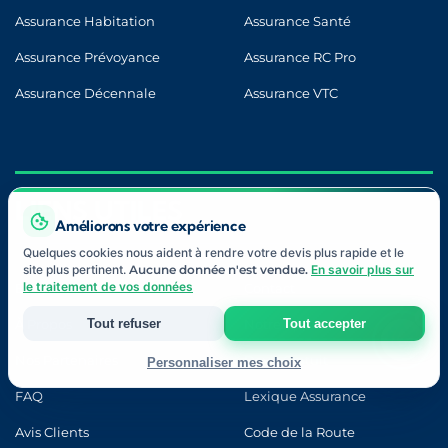
Assurance Habitation
Assurance Santé
Assurance Prévoyance
Assurance RC Pro
Assurance Décennale
Assurance VTC
LIENS UTILES
Améliorons votre expérience
Quelques cookies nous aident à rendre votre devis plus rapide et le
site plus pertinent.
Aucune donnée n'est vendue.
En savoir plus sur
le traitement de vos données
Blog
Contact
À Propos
Notre Approche
Tout refuser
Tout accepter
Nos Partenaires
Devis Gratuit
Personnaliser mes choix
FAQ
Lexique Assurance
Strictement nécessaires
Indispensables au fonctionnement du site et à votre devis.
Avis Clients
Code de la Route