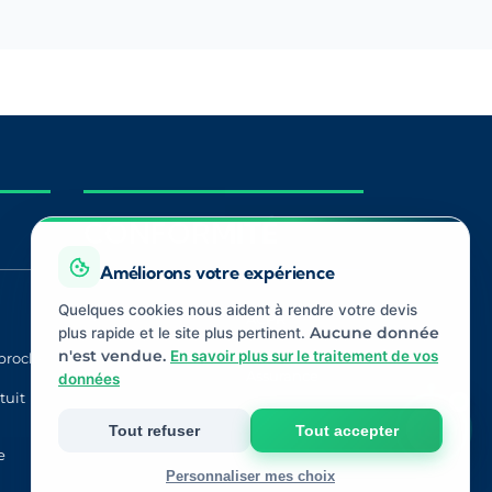
CONFORMITÉ
Améliorons votre expérience
Quelques cookies nous aident à rendre votre devis
Registre ORIAS
ACPR
plus rapide et le site plus pertinent.
Aucune donnée
n'est vendue.
En savoir plus sur le traitement de vos
proche
CNIL
Médiateur
Assurance
données
tuit
Tout refuser
Tout accepter
e
Personnaliser mes choix