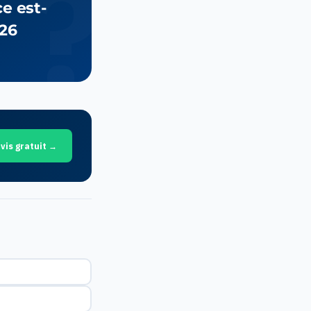
ce est-
026
vis gratuit →