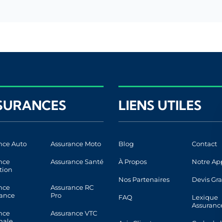
SURANCES
LIENS UTILES
nce Auto
Assurance Moto
Blog
Contact
nce
Assurance Santé
À Propos
Notre Ap
tion
Nos Partenaires
Devis Gra
nce
Assurance RC
ance
Pro
FAQ
Lexique
Assuranc
nce
Assurance VTC
nale