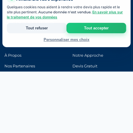
Quelques cookies nous aident à rendre votre devis plus rapide et le
site plus pertinent.
Aucune donnée n'est vendue.
En savoir plus sur
le traitement de vos données
LIENS UTILES
Tout refuser
Tout accepter
Personnaliser mes choix
Blog
Contact
Strictement nécessaires
À Propos
Notre Approche
Indispensables au fonctionnement du site et à votre devis.
Nos Partenaires
Devis Gratuit
Mesure d'audience
FAQ
Lexique Assurance
Statistiques anonymes pour améliorer le site (Google Analytics).
Avis Clients
Code de la Route
Marketing & publicité
Examen Blanc
Ma Progression
Pertinence de nos annonces (Google Ads, Meta).
Connexion
Enregistrer mes choix