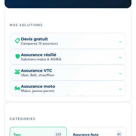
NOS SOLUTIONS
Devis gratuit
📋
→
Comparez 15 assureurs
Assurance résilié
🛡️
→
Solutions malus & AGIRA
Assurance VTC
🚕
→
Uber, Bolt, chauffeur
Assurance moto
🏍️
→
Malus, jeunes permis
CATÉGORIES
Tous
Assurance Auto
222
81