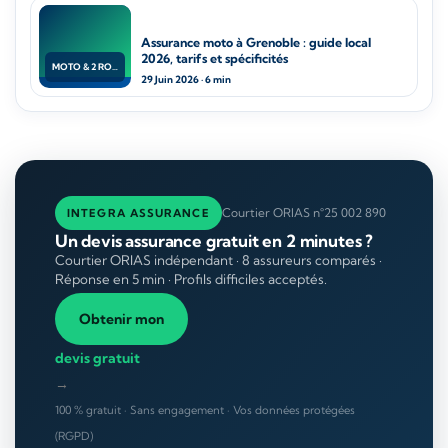
Assurance moto à Grenoble : guide local
2026, tarifs et spécificités
MOTO & 2 ROUES
29 Juin 2026 · 6 min
Courtier ORIAS n°25 002 890
INTEGRA ASSURANCE
Un devis assurance gratuit en 2 minutes ?
Courtier ORIAS indépendant · 8 assureurs comparés ·
Réponse en 5 min · Profils difficiles acceptés.
Obtenir mon
devis gratuit
→
100 % gratuit · Sans engagement · Vos données protégées
(RGPD)