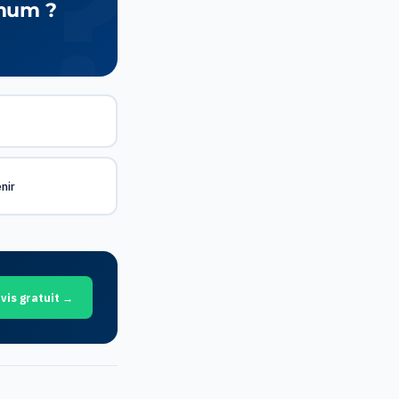
imum ?
nir
vis gratuit →