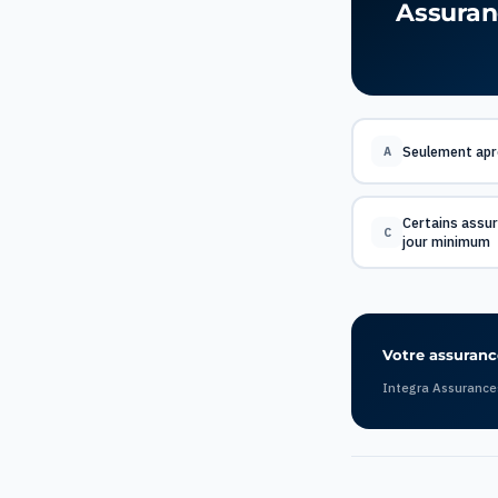
Assuran
Seulement apr
A
Certains assu
C
jour minimum
Votre assurance
Integra Assurance