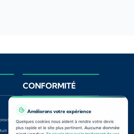
CONFORMITÉ
Registre ORIAS
ACPR
Améliorons votre expérience
proche
CNIL
Médiateur
Quelques cookies nous aident à rendre votre devis
Assurance
plus rapide et le site plus pertinent.
Aucune donnée
tuit