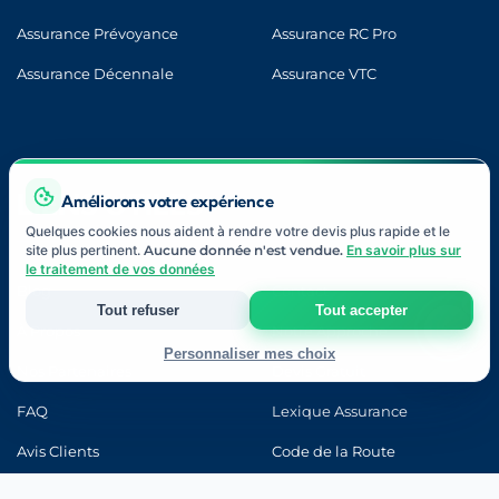
Assurance Prévoyance
Assurance RC Pro
Assurance Décennale
Assurance VTC
LIENS UTILES
Améliorons votre expérience
Quelques cookies nous aident à rendre votre devis plus rapide et le
site plus pertinent.
Aucune donnée n'est vendue.
En savoir plus sur
le traitement de vos données
Blog
Contact
Tout refuser
Tout accepter
À Propos
Notre Approche
Personnaliser mes choix
Nos Partenaires
Devis Gratuit
Strictement nécessaires
FAQ
Lexique Assurance
Indispensables au fonctionnement du site et à votre devis.
Avis Clients
Code de la Route
Mesure d'audience
Examen Blanc
Ma Progression