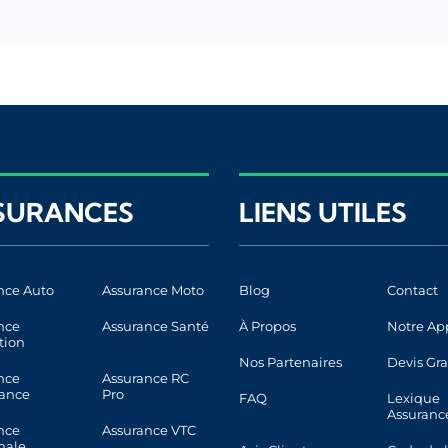
SURANCES
LIENS UTILES
nce Auto
Assurance Moto
Blog
Contact
nce
Assurance Santé
À Propos
Notre Ap
tion
Nos Partenaires
Devis Gra
nce
Assurance RC
ance
Pro
FAQ
Lexique
Assuranc
nce
Assurance VTC
nale