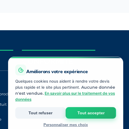
CONFORMITÉ
Améliorons votre expérience
Quelques cookies nous aident à rendre votre devis
Registre ORIAS
ACPR
plus rapide et le site plus pertinent.
Aucune donnée
n'est vendue.
En savoir plus sur le traitement de vos
proche
CNIL
Médiateur
Assurance
données
tuit
Tout refuser
Tout accepter
e
Personnaliser mes choix