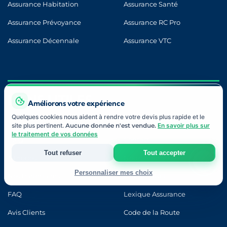
Assurance Habitation
Assurance Santé
Assurance Prévoyance
Assurance RC Pro
Assurance Décennale
Assurance VTC
LIENS UTILES
Améliorons votre expérience
Quelques cookies nous aident à rendre votre devis plus rapide et le
site plus pertinent.
Aucune donnée n'est vendue.
En savoir plus sur
le traitement de vos données
Blog
Contact
Tout refuser
Tout accepter
À Propos
Notre Approche
Personnaliser mes choix
Nos Partenaires
Devis Gratuit
Strictement nécessaires
FAQ
Lexique Assurance
Indispensables au fonctionnement du site et à votre devis.
Avis Clients
Code de la Route