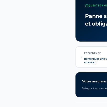
QUESTION O
Panne su
et oblig
PRÉCÉDENTE
Remorquer une vo
vitesse…
Votre assurance
Integra Assurance