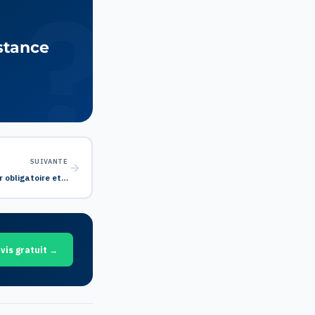
istance
SUIVANTE
r obligatoire et…
vis gratuit →