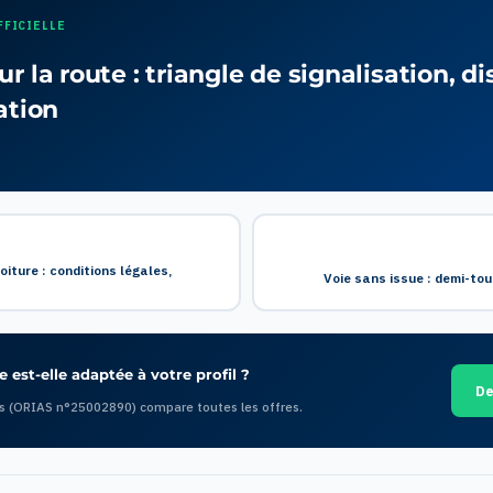
FFICIELLE
r la route : triangle de signalisation, d
ation
iture : conditions légales,
Voie sans issue : demi-tou
 est-elle adaptée à votre profil ?
De
s (ORIAS n°25002890) compare toutes les offres.