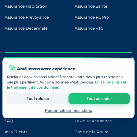
Assurance Habitation
Assurance Santé
Assurance Prévoyance
Assurance RC Pro
Assurance Décennale
Assurance VTC
LIENS UTILES
Améliorons votre expérience
Quelques cookies nous aident à rendre votre devis plus rapide et le
site plus pertinent.
Aucune donnée n'est vendue.
En savoir plus sur
le traitement de vos données
Blog
Contact
À Propos
Notre Approche
Tout refuser
Tout accepter
Nos Partenaires
Devis Gratuit
Personnaliser mes choix
FAQ
Lexique Assurance
Strictement nécessaires
Indispensables au fonctionnement du site et à votre devis.
Avis Clients
Code de la Route