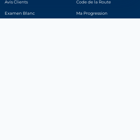
Avis Clients
Code de la Route
Indispensables au fonctionnement du site et à votre devis.
Examen Blanc
Ma Progression
Mesure d'audience
Connexion
Statistiques anonymes pour améliorer le site (Google Analytics).
Marketing & publicité
Pertinence de nos annonces (Google Ads, Meta).
CONFORMITÉ
Enregistrer mes choix
Registre ORIAS
ACPR
CNIL
Médiateur Assurance
© 2026 Integra Assurance |
Mentions légales
|
Politique de
confidentialité
|
Politique Cookies
|
CGU