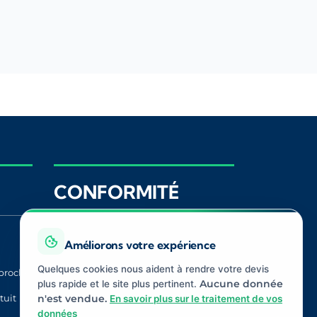
CONFORMITÉ
Améliorons votre expérience
Registre ORIAS
ACPR
Quelques cookies nous aident à rendre votre devis
proche
CNIL
Médiateur
Assurance
plus rapide et le site plus pertinent.
Aucune donnée
tuit
n'est vendue.
En savoir plus sur le traitement de vos
données