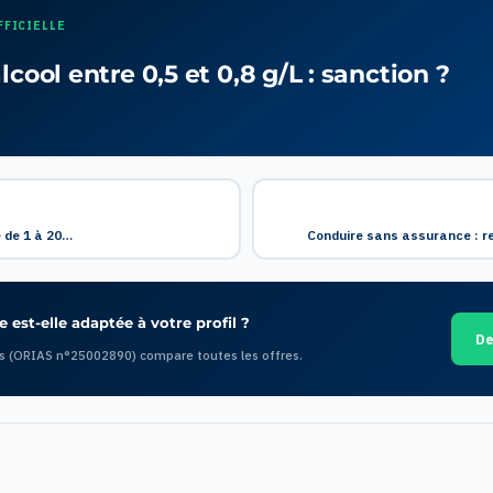
FFICIELLE
lcool entre 0,5 et 0,8 g/L : sanction ?
 de 1 à 20…
Conduire sans assurance : re
 est-elle adaptée à votre profil ?
De
s (ORIAS n°25002890) compare toutes les offres.