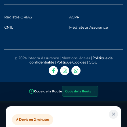
Registre ORIAS
ACPR
CNIL
Médiateur Assurance
© 2026 Integra Assurance |
Mentions légales
|
Politique de
confidentialité
|
Politique Cookies
|
CGU
Code de la Route
Code de la Route →
Integra Assurance
— Courtier en assurance indépendant inscrit à
✕
l’ORIAS sous le
n° 25 002 890
. Vérifiable sur
orias.fr
. Sous la
⚡ Devis en 2 minutes
supervision de l’
ACPR
(Autorité de Contrôle Prudentiel et de