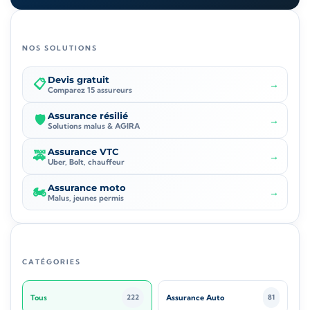
NOS SOLUTIONS
Devis gratuit
📋
→
Comparez 15 assureurs
Assurance résilié
🛡️
→
Solutions malus & AGIRA
Assurance VTC
🚕
→
Uber, Bolt, chauffeur
Assurance moto
🏍️
→
Malus, jeunes permis
CATÉGORIES
Tous
Assurance Auto
222
81