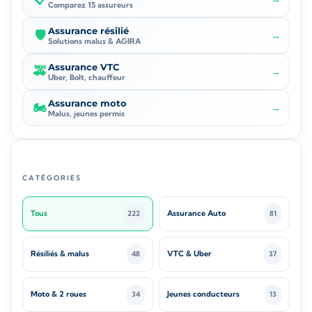
Comparez 15 assureurs
Assurance résilié
🛡️
→
Solutions malus & AGIRA
Assurance VTC
🚕
→
Uber, Bolt, chauffeur
Assurance moto
🏍️
→
Malus, jeunes permis
CATÉGORIES
Tous
Assurance Auto
222
81
Résiliés & malus
VTC & Uber
48
37
Moto & 2 roues
Jeunes conducteurs
34
13