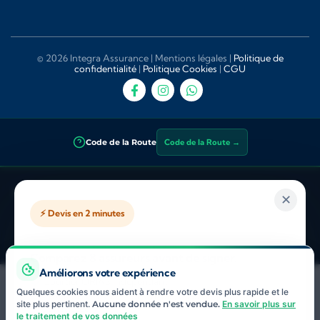
© 2026 Integra Assurance |
Mentions légales
|
Politique de
confidentialité
|
Politique Cookies
|
CGU
Code de la Route
Code de la Route →
Integra Assurance
— Courtier en assurance indépendant inscrit à
✕
l’ORIAS sous le
n° 25 002 890
. Vérifiable sur
orias.fr
. Sous la
⚡ Devis en 2 minutes
supervision de l’
ACPR
(Autorité de Contrôle Prudentiel et de
Résolution). Consultez les
avis clients sur Trustpilot
.
Comparez 8 assureurs avant de signer.
Améliorons votre expérience
Courtier ORIAS indépendant
Quelques cookies nous aident à rendre votre devis plus rapide et le
Profils difficiles acceptés (résilié, malussé, jeune
site plus pertinent.
Aucune donnée n'est vendue.
En savoir plus sur
conducteur)
le traitement de vos données