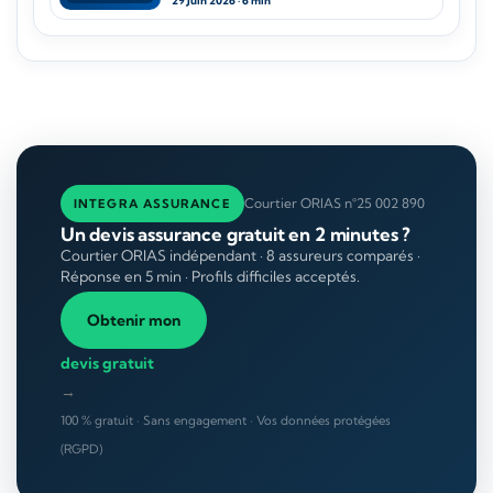
29 Juin 2026 · 6 min
Courtier ORIAS n°25 002 890
INTEGRA ASSURANCE
Un devis assurance gratuit en 2 minutes ?
Courtier ORIAS indépendant · 8 assureurs comparés ·
Réponse en 5 min · Profils difficiles acceptés.
Obtenir mon
devis gratuit
→
100 % gratuit · Sans engagement · Vos données protégées
(RGPD)