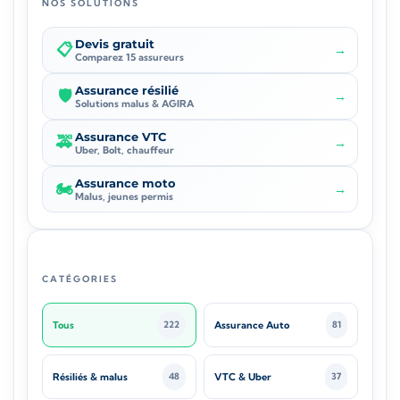
NOS SOLUTIONS
Devis gratuit
📋
→
Comparez 15 assureurs
Assurance résilié
🛡️
→
Solutions malus & AGIRA
Assurance VTC
🚕
→
Uber, Bolt, chauffeur
Assurance moto
🏍️
→
Malus, jeunes permis
CATÉGORIES
Tous
Assurance Auto
222
81
Résiliés & malus
VTC & Uber
48
37