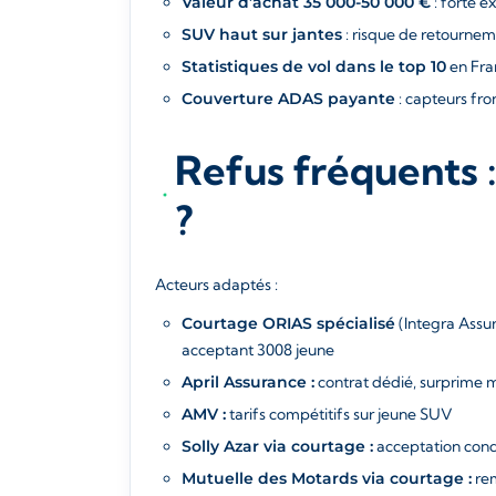
Valeur d’achat 35 000-50 000 €
: forte e
SUV haut sur jantes
: risque de retournem
Statistiques de vol dans le top 10
en Fra
Couverture ADAS payante
: capteurs fro
Refus fréquents 
?
Acteurs adaptés :
Courtage ORIAS spécialisé
(Integra Assur
acceptant 3008 jeune
April Assurance :
contrat dédié, surprime
AMV :
tarifs compétitifs sur jeune SUV
Solly Azar via courtage :
acceptation cond
Mutuelle des Motards via courtage :
re