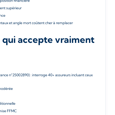
xposition financière
ent supérieur
nce
ntaux et angle mort coûtent cher à remplacer
: qui accepte vraiment
ance n°25002890) : interroge 40+ assureurs incluant ceux
 modérée
itionnelle
mise FFMC