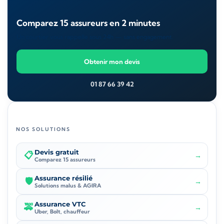
Comparez 15 assureurs en 2 minutes
Un courtier vous rappelle sous 24h — sans engagement.
Obtenir mon devis
01 87 66 39 42
NOS SOLUTIONS
Devis gratuit
📋
→
Comparez 15 assureurs
Assurance résilié
🛡️
→
Solutions malus & AGIRA
Assurance VTC
🚕
→
Uber, Bolt, chauffeur