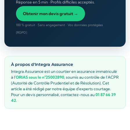
Réponse en 5 min · Profils difficiles acceptés.
Obtenir mon devis gratuit →
100 % gratuit · Sans engagement · Vos données protégées
(RGPD)
À propos d'Integra Assurance
Integra Assurance est un courtier en assurance immatriculé
à l'
ORIAS sous le n°25002890
, soumis au contrôle de l'ACPR
(Autorité de Contrôle Prudentiel et de Résolution). Cet
article a été rédigé par notre équipe d'experts courtage.
Pour un devis personnalisé, contactez-nous au
01 87 66 39
42
.