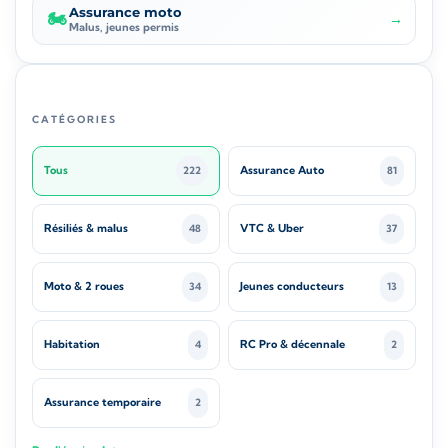
Assurance moto
🏍️
→
Malus, jeunes permis
CATÉGORIES
Tous
Assurance Auto
222
81
Résiliés & malus
VTC & Uber
48
37
Moto & 2 roues
Jeunes conducteurs
34
13
Habitation
RC Pro & décennale
4
2
Assurance temporaire
2