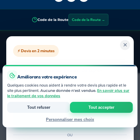
Code de la Route
Code de la Route →
Integra Assurance
— Courtier en assurance indépendant inscrit à
✕
l’ORIAS sous le
n° 25 002 890
. Vérifiable sur
orias.fr
. Sous la
⚡ Devis en 2 minutes
supervision de l’
ACPR
(Autorité de Contrôle Prudentiel et de
Résolution). Consultez les
avis clients sur Trustpilot
.
Comparez 8 assureurs avant de signer.
Améliorons votre expérience
Courtier ORIAS indépendant
Quelques cookies nous aident à rendre votre devis plus rapide et le
Profils difficiles acceptés (résilié, malussé, jeune
site plus pertinent.
Aucune donnée n'est vendue.
En savoir plus sur
conducteur)
le traitement de vos données
Réponse en 5 minutes
Tout refuser
Tout accepter
Obtenir mon devis gratuit →
Personnaliser mes choix
Strictement nécessaires
OU