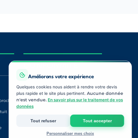
CONFORMITÉ
Améliorons votre expérience
Quelques cookies nous aident à rendre votre devis
Registre ORIAS
ACPR
plus rapide et le site plus pertinent.
Aucune donnée
n'est vendue.
En savoir plus sur le traitement de vos
proche
CNIL
Médiateur
Assurance
données
tuit
Tout refuser
Tout accepter
e
Personnaliser mes choix