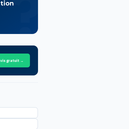
ation
vis gratuit →