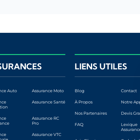
SURANCES
LIENS UTILES
nce Auto
Assurance Moto
Blog
Contact
nce
Assurance Santé
À Propos
Notre Ap
tion
Nos Partenaires
Devis Gra
nce
Assurance RC
ance
Pro
FAQ
Lexique
Assuranc
nce
Assurance VTC
nale