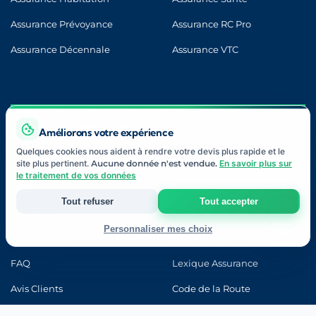
Assurance Prévoyance
Assurance RC Pro
Assurance Décennale
Assurance VTC
LIENS UTILES
Améliorons votre expérience
Quelques cookies nous aident à rendre votre devis plus rapide et le
site plus pertinent.
Aucune donnée n'est vendue.
En savoir plus sur
le traitement de vos données
Blog
Contact
Tout refuser
Tout accepter
À Propos
Notre Approche
Personnaliser mes choix
Nos Partenaires
Devis Gratuit
Strictement nécessaires
FAQ
Lexique Assurance
Indispensables au fonctionnement du site et à votre devis.
Avis Clients
Code de la Route
Mesure d'audience
Examen Blanc
Ma Progression