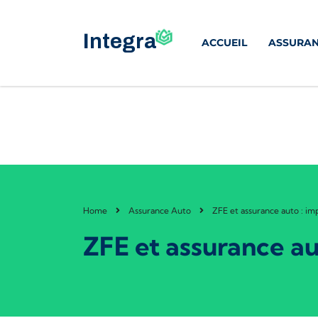
ACCUEIL
ASSURAN
Home
Assurance Auto
ZFE et assurance auto : imp
ZFE et assurance aut