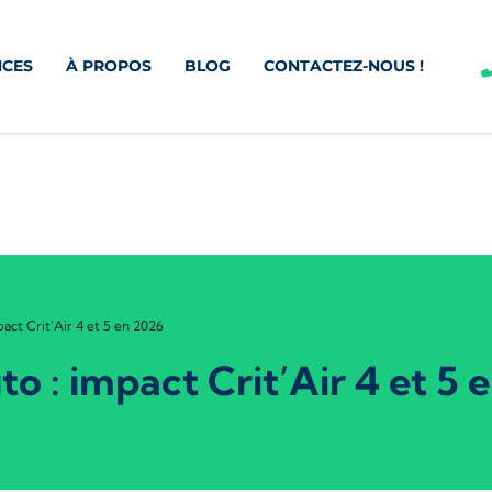
CES
À PROPOS
BLOG
CONTACTEZ-NOUS !
act Crit’Air 4 et 5 en 2026
o : impact Crit’Air 4 et 5 