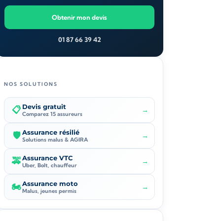
Obtenir mon devis
01 87 66 39 42
NOS SOLUTIONS
Devis gratuit
📋
→
Comparez 15 assureurs
Assurance résilié
🛡️
→
Solutions malus & AGIRA
Assurance VTC
🚕
→
Uber, Bolt, chauffeur
Assurance moto
🏍️
→
Malus, jeunes permis