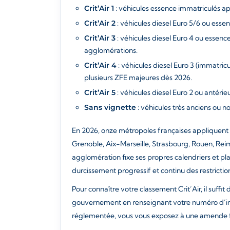
Crit’Air 1
: véhicules essence immatriculés ap
Crit’Air 2
: véhicules diesel Euro 5/6 ou esse
Crit’Air 3
: véhicules diesel Euro 4 ou essenc
agglomérations.
Crit’Air 4
: véhicules diesel Euro 3 (immatric
plusieurs ZFE majeures dès 2026.
Crit’Air 5
: véhicules diesel Euro 2 ou antérie
Sans vignette
: véhicules très anciens ou n
En 2026, onze métropoles françaises appliquent de
Grenoble, Aix-Marseille, Strasbourg, Rouen, Reim
agglomération fixe ses propres calendriers et pl
durcissement progressif et continu des restrictio
Pour connaître votre classement Crit’Air, il suffit
gouvernement en renseignant votre numéro d’imm
réglementée, vous vous exposez à une amende for