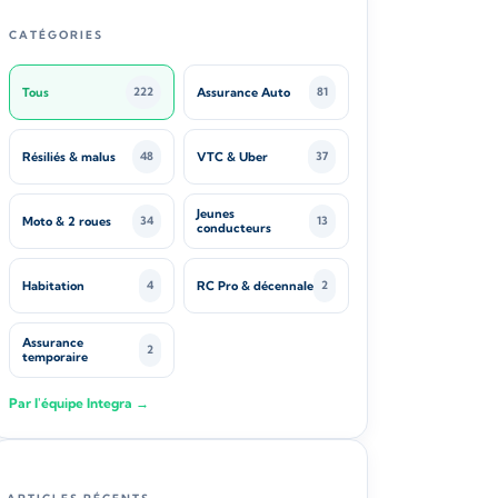
CATÉGORIES
Tous
Assurance Auto
222
81
Résiliés & malus
VTC & Uber
48
37
Jeunes
Moto & 2 roues
34
13
conducteurs
Habitation
RC Pro & décennale
4
2
Assurance
2
temporaire
Par l'équipe Integra →