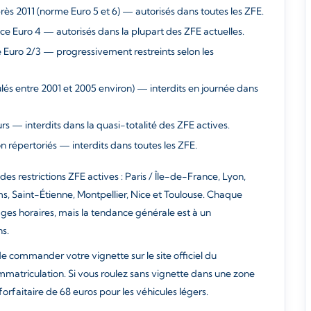
rès 2011 (norme Euro 5 et 6) — autorisés dans toutes les ZFE.
nce Euro 4 — autorisés dans la plupart des ZFE actuelles.
e Euro 2/3 — progressivement restreints selon les
ulés entre 2001 et 2005 environ) — interdits en journée dans
urs — interdits dans la quasi-totalité des ZFE actives.
on répertoriés — interdits dans toutes les ZFE.
s restrictions ZFE actives : Paris / Île-de-France, Lyon,
s, Saint-Étienne, Montpellier, Nice et Toulouse. Chaque
ages horaires, mais la tendance générale est à un
ns.
 de commander votre vignette sur le site officiel du
atriculation. Si vous roulez sans vignette dans une zone
faitaire de 68 euros pour les véhicules légers.