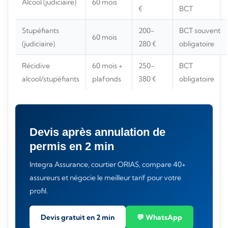
Alcool (judiciaire)
60 mois
€
BCT
Stupéfiants
200-
BCT souvent
60 mois
(judiciaire)
280 €
obligatoire
Récidive
60 mois +
250-
BCT
alcool/stupéfiants
plafonds
380 €
obligatoire
Devis après annulation de
permis en 2 min
Integra Assurance, courtier ORIAS, compare 40+
assureurs et négocie le meilleur tarif pour votre
profil.
Devis gratuit en 2 min
💬 WhatsApp