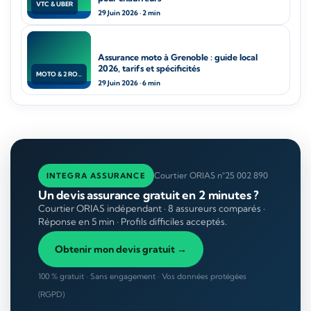
VTC & UBER
29 Juin 2026 · 2 min
Assurance moto à Grenoble : guide local
2026, tarifs et spécificités
MOTO & 2 ROUES
29 Juin 2026 · 6 min
Courtier ORIAS n°25 002 890
INTEGRA ASSURANCE
Un devis assurance gratuit en 2 minutes ?
Courtier ORIAS indépendant · 8 assureurs comparés ·
Réponse en 5 min · Profils difficiles acceptés.
Obtenir mon devis gratuit →
100 % gratuit · Sans engagement · Vos données protégées
(RGPD)