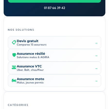
01 87 66 39 42
NOS SOLUTIONS
Devis gratuit
📋
→
Comparez 15 assureurs
Assurance résilié
🛡️
→
Solutions malus & AGIRA
Assurance VTC
🚕
→
Uber, Bolt, chauffeur
Assurance moto
🏍️
→
Malus, jeunes permis
CATÉGORIES