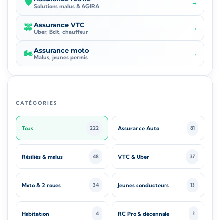
🛡️
→
Solutions malus & AGIRA
Assurance VTC
🚕
→
Uber, Bolt, chauffeur
Assurance moto
🏍️
→
Malus, jeunes permis
CATÉGORIES
Tous
Assurance Auto
222
81
Résiliés & malus
VTC & Uber
48
37
Moto & 2 roues
Jeunes conducteurs
34
13
Habitation
RC Pro & décennale
4
2