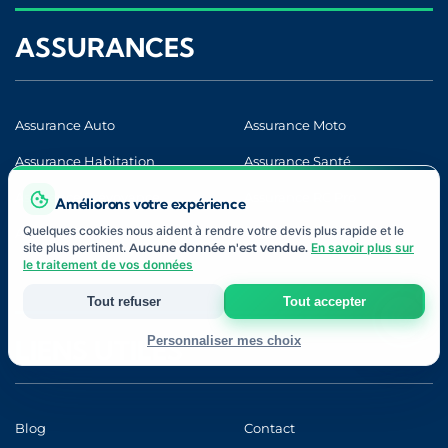
ASSURANCES
Assurance Auto
Assurance Moto
Assurance Habitation
Assurance Santé
Assurance Prévoyance
Assurance RC Pro
Améliorons votre expérience
Quelques cookies nous aident à rendre votre devis plus rapide et le
Assurance Décennale
Assurance VTC
site plus pertinent.
Aucune donnée n'est vendue.
En savoir plus sur
le traitement de vos données
Tout refuser
Tout accepter
Personnaliser mes choix
LIENS UTILES
Strictement nécessaires
Indispensables au fonctionnement du site et à votre devis.
Blog
Contact