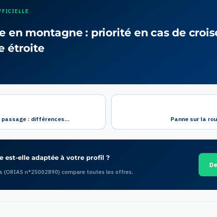
FFICIELLE
e en montagne : priorité en cas de croi
e étroite
e passage : différences…
Panne sur la rou
 est-elle adaptée à votre profil ?
De
s (ORIAS n°25002890) compare toutes les offres.