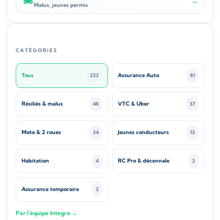
🏍️
→
Malus, jeunes permis
CATÉGORIES
Tous
Assurance Auto
222
81
Résiliés & malus
VTC & Uber
48
37
Moto & 2 roues
Jeunes conducteurs
34
13
Habitation
RC Pro & décennale
4
2
Assurance temporaire
2
Par l'équipe Integra →