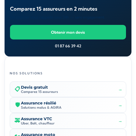
Comparez 15 assureurs en 2 minutes
Un courtier vous rappelle sous 24h — sans engagement.
Obtenir mon devis
01 87 66 39 42
NOS SOLUTIONS
Devis gratuit
📋
→
Comparez 15 assureurs
Assurance résilié
🛡️
→
Solutions malus & AGIRA
Assurance VTC
🚕
→
Uber, Bolt, chauffeur
Assurance moto