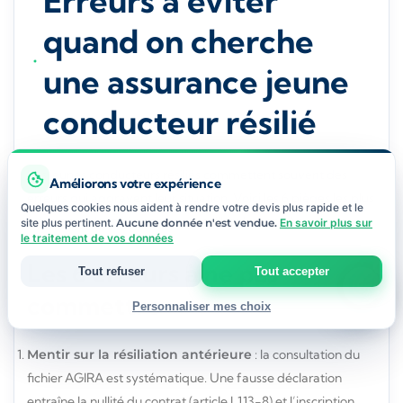
Erreurs à éviter
quand on cherche
une assurance jeune
conducteur résilié
Les jeunes conducteurs résiliés commettent souvent des
Améliorons votre expérience
erreurs qui aggravent leur situation. Voici les 6 pièges les plus
Quelques cookies nous aident à rendre votre devis plus rapide et le
fréquents identifiés par les conseillers Integra Assurance.
site plus pertinent.
Aucune donnée n'est vendue.
En savoir plus sur
le traitement de vos données
Les 6 erreurs à ne pas
Tout refuser
Tout accepter
commettre
Personnaliser mes choix
Strictement nécessaires
Mentir sur la résiliation antérieure
: la consultation du
Indispensables au fonctionnement du site et à votre devis.
fichier AGIRA est systématique. Une fausse déclaration
entraîne la nullité du contrat (article L113-8) et l’inscription