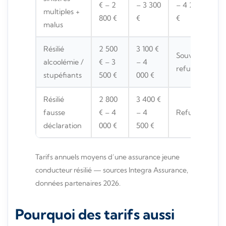
€ – 2
– 3 300
– 4 200
multiples +
800 €
€
€
malus
Résilié
2 500
3 100 €
Souvent
alcoolémie /
€ – 3
– 4
refusé
stupéfiants
500 €
000 €
Résilié
2 800
3 400 €
fausse
€ – 4
– 4
Refusé
déclaration
000 €
500 €
Tarifs annuels moyens d’une assurance jeune
conducteur résilié — sources Integra Assurance,
données partenaires 2026.
Pourquoi des tarifs aussi