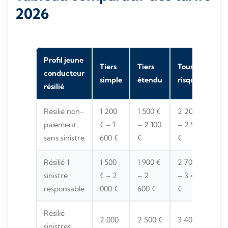
2026
Profil jeune
Tiers
Tiers
Tous
conducteur
simple
étendu
risques
résilié
Résilié non-
1 200
1 500 €
2 200 €
paiement,
€ – 1
– 2 100
– 2 900
sans sinistre
600 €
€
€
Résilié 1
1 500
1 900 €
2 700 €
sinistre
€ – 2
– 2
– 3 400
responsable
000 €
600 €
€
Résilié
2 000
2 500 €
3 400 €
sinistres