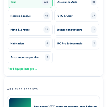
Tous
Assurance Auto
222
81
Résiliés & malus
VTC & Uber
48
37
Moto & 2 roues
Jeunes conducteurs
34
13
Habitation
RC Pro & décennale
4
2
Assurance temporaire
2
Par l'équipe Integra →
ARTICLES RÉCENTS
Assurance VTC carte en attente : que faire en