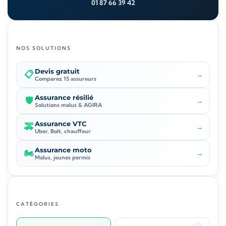
01 87 66 39 42
NOS SOLUTIONS
Devis gratuit
📋
→
Comparez 15 assureurs
Assurance résilié
🛡️
→
Solutions malus & AGIRA
Assurance VTC
🚕
→
Uber, Bolt, chauffeur
Assurance moto
🏍️
→
Malus, jeunes permis
CATÉGORIES